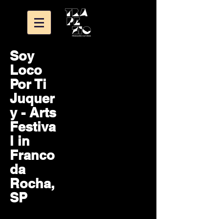
Soy
Loco
Por Ti
Juquer
y - Arts
Festiva
l in
Franco
da
Rocha,
SP