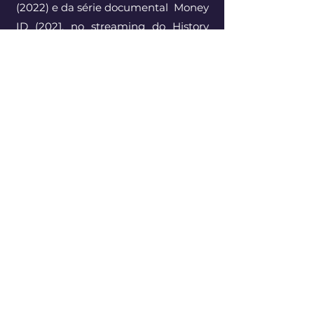
(2022) e da série documental Money
ID (2021, no streaming do History
Channel), com o historiador best
seller Yuval Harari e o Nobel da Paz
Muhammad Yunus. Corroteirista do
longa de ficção Leite em Pó, de
Carlos Segundo (em pós-produção).
Roteirista chefe no podcast Paulada
e do Criando um Audible Original.