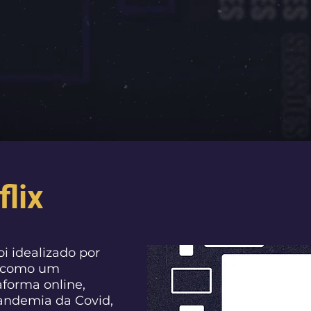
flix
oi idealizado por
h como um
taforma online,
andemia da Covid,