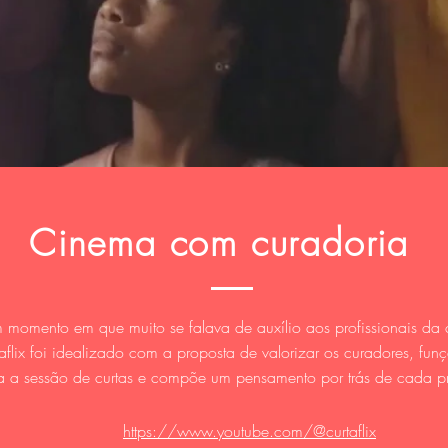
Cinema com curadoria
momento em que muito se falava de auxílio aos profissionais da c
aflix foi idealizado com a proposta de valorizar os curadores, fun
a a sessão de curtas e compõe um pensamento por trás de cada p
https://www.youtube.com/@curtaflix