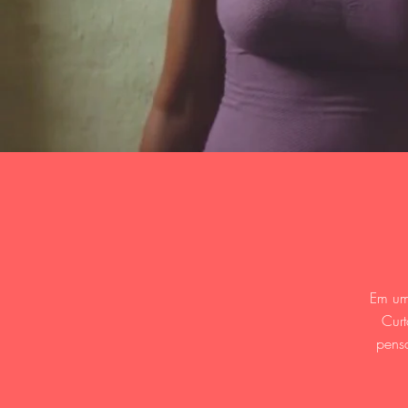
Em um 
Curt
pens