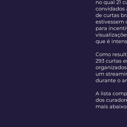
no qual 21 
convidados 
de curtas br
estivessem d
para incenti
visualizaçõ
que é intens
Como result
293 curtas 
organizados
um streamin
durante o an
A lista comp
dos curadore
mais abaixo