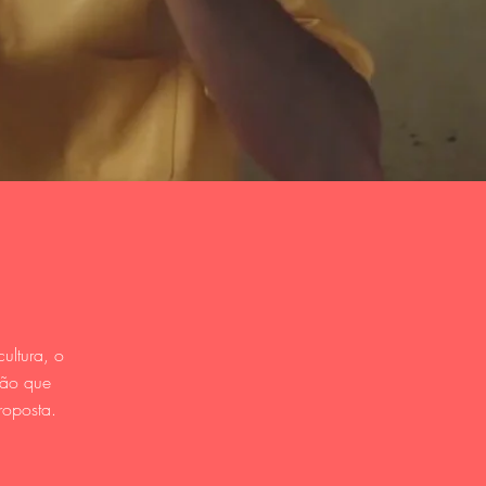
ultura, o
ção que
roposta.