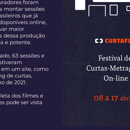
curadores foram
a montar sessões
asileiros que já
isponíveis online,
var maior
es dessa produção
a e potente.
ado, 63 sessões e
estiveram
 em um site, como
g de curtas,
o de 2021.
leta dos filmes e
s pode ser vista
.