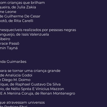
 com crianças que brilham
ueira, de Julia Zakia
ine Leone
 de Guilherme De Cesar
otô, de Rita Carelli
inesquecíveis realizados por pessoas negras
ngueijo, de Issis Valenzuela
ibeiro
Grace Passô
smin Tayná
anda Guimarães
para se tornar uma criança grande
 de Analúcia Godoi
de Diego M. Doimo
íque, de Raphael Gustavo Da Silva
o, de Nélio Spréa E Vinicius Mazzon
E A Menina Coruja, de Renan Montenegro
 que atravessam universos
 de Rodrigo Eba!