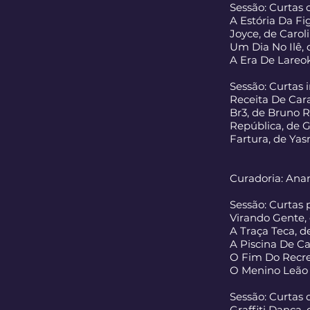
Sessão: Curtas
A Estória Da Fig
Joyce, de Carol
Um Dia No Ilê,
A Era De Lareok
Sessão: Curtas 
Receita De Cara
Br3, de Bruno R
República, de 
Fartura, de Ya
Curadoria: An
Sessão: Curtas 
Virando Gente,
A Traça Teca, 
A Piscina De Ca
O Fim Do Recrei
O Menino Leão 
Sessão: Curtas
Graffiti Dança,